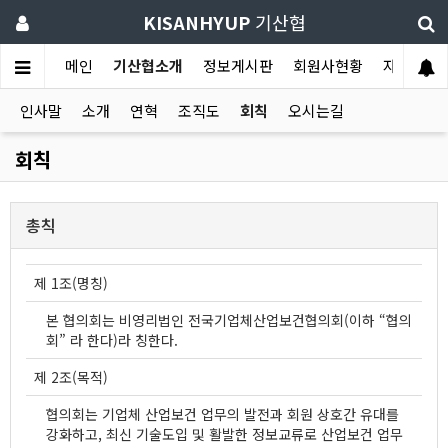
KISANHYUP
기산협
메인
기산협소개
정보게시판
회원사현황
자유게시
인사말
소개
연혁
조직도
회칙
오시는길
회칙
총칙
제 1조(명칭)
본 협의회는 비영리법인 전국기업체산업보건협의회(이하 “협의
회” 라 한다)라 칭한다.
제 2조(목적)
협의회는 기업체 산업보건 업무의 발전과 회원 상호간 유대를
강화하고, 최신 기술도입 및 활발한 정보교류로 산업보건 업무