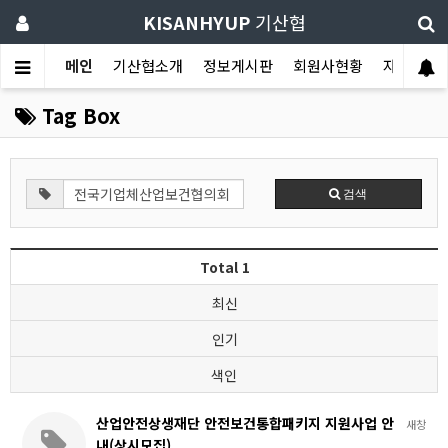
KISANHYUP
기산협
메인
기산협소개
정보게시판
회원사현황
자유게시
Tag Box
검색
Total 1
최신
인기
색인
산업안전상생재단 안전보건통합패키지 지원사업 안
새창
내(상시모집)