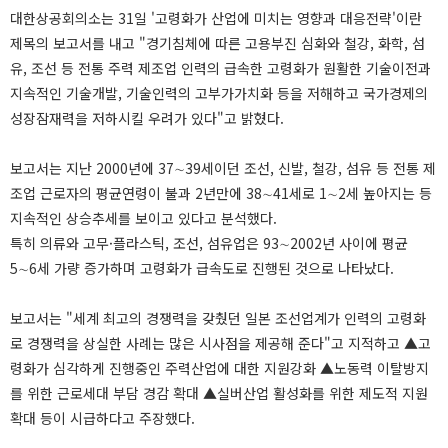
대한상공회의소는 31일 '고령화가 산업에 미치는 영향과 대응전략'이란
제목의 보고서를 내고 "경기침체에 따른 고용부진 심화와 철강, 화학, 섬
유, 조선 등 전통 주력 제조업 인력의 급속한 고령화가 원활한 기술이전과
지속적인 기술개발, 기술인력의 고부가가치화 등을 저해하고 국가경제의
성장잠재력을 저하시킬 우려가 있다"고 밝혔다.
보고서는 지난 2000년에 37∼39세이던 조선, 신발, 철강, 섬유 등 전통 제
조업 근로자의 평균연령이 불과 2년만에 38∼41세로 1∼2세 높아지는 등
지속적인 상승추세를 보이고 있다고 분석했다.
특히 의류와 고무·플라스틱, 조선, 섬유업은 93∼2002년 사이에 평균
5∼6세 가량 증가하며 고령화가 급속도로 진행된 것으로 나타났다.
보고서는 "세계 최고의 경쟁력을 갖췄던 일본 조선업계가 인력의 고령화
로 경쟁력을 상실한 사례는 많은 시사점을 제공해 준다"고 지적하고 ▲고
령화가 심각하게 진행중인 주력산업에 대한 지원강화 ▲노동력 이탈방지
를 위한 근로세대 부담 경감 확대 ▲실버산업 활성화를 위한 제도적 지원
확대 등이 시급하다고 주장했다.