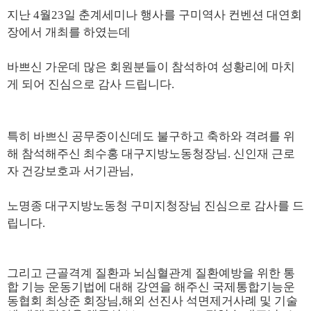
지난 4월23일 춘계세미나 행사를 구미역사 컨벤션 대연회
장에서 개최를
하였는데
바쁘신 가운데
많은 회원분들이 참석
하여
성황리에 마치
게 되어 진심으로 감사
드립니다.
특히 바쁘신 공무중이신데도 불구하고
축하와 격려를 위
해 참석해주신 최수홍
대구지방노동청장님. 신인재 근로
자 건강보호과 서기관님,
노명종 대구지방노동청
구미지청장님 진심으로 감사를 드
립니다.
그리고
근골격계 질환과 뇌심혈관계 질환
예방을 위한 통
합 기능
운동기법
에 대
해 강연을 해주신
국제통합기능운
동협회
최상준 회장
님,
해외 선진사 석면제거사
례 및 기술