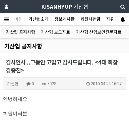
KISANHYUP
기산협
메인
기산협소개
정보게시판
회원사현황
자유게시판
기산협 공지사항
기산협 보도자료
기산협 산업보건전문자료
기산협 공지사항
감사인사 ..그동안 고맙고 감사드립니다. <4대 회장
김중진>
기산협
0
7028
2010.04.24 16:27
안녕하세요.
회원여러분