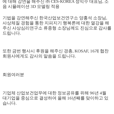
에 대해 강연을 해주신
㈜ CES-KOREA
정익수 대표
님,
소
음 시뮬레이
션 3D
모델링 적용
기법
을 강연해주신
한국산업보건연구소 양홍석 소장
님,
사상체질
경험을 통한 지피지기 행복론
에 대한 열강을 해
주신
사상심리연구소 류종형 소장
님께도 진심으로 감사를
드립니다.
또한
금번 행사시 후원을 해주신 경총
,
KOSAF
,
16개 협찬
회원사에게도
감사
의 말씀을
드립니다.
회원여러분
기업체 산업보건업무에 대한 정보공유를 위해
96년 4월
대기업을 중심으로
결성
하여
올해 16년째를 맞이하고 있
습니다.