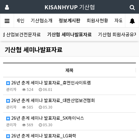
KISANHYUP
기산협
메인
기산협소개
정보게시판
회원사현황
자유게시판
산협 산업보건전문자료
기산협 세미나발표자료
기산협 회원사공유자
기산협 세미나발표자료
제목
26년 춘계 세미나 발표자료_휴먼인사이트랩
관리자
524
06.01
26년 춘계 세미나 발표자료_대한산업보건협회
관리자
585
05.30
26년 춘계 세미나 발표자료_SK하이닉스
관리자
569
05.30
26년 춘계 세미나 발표자료_LG화학