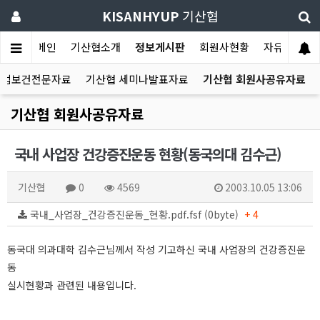
KISANHYUP
기산협
메인
기산협소개
정보게시판
회원사현황
자유게시판
산업보건전문자료
기산협 세미나발표자료
기산협 회원사공유자료
기산협 회원사공유자료
국내 사업장 건강증진운동 현황(동국의대 김수근)
기산협
0
4569
2003.10.05 13:06
국내_사업장_건강증진운동_현황.pdf.fsf (0byte)
+ 4
동국대 의과대학 김수근님께서 작성 기고하신 국내 사업장의 건강증진운
동
실시현황과 관련된 내용입니다.