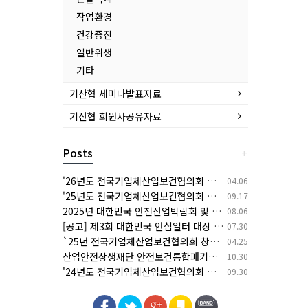
작업환경
건강증진
일반위생
기타
기산협 세미나발표자료
기산협 회원사공유자료
Posts
+
'26년도 전국기업체산업보건협의회 춘계 세미나 개최 안내
04.06
'25년도 전국기업체산업보건협의회 추계 세미나 개최 안내
09.17
2025년 대한민국 안전산업박람회 및 한국건설/안전박람회 개최 안내
08.06
[공고] 제3회 대한민국 안심일터 대상 후보자 공모
07.30
`25년 전국기업체산업보건협의회 창립 30주년 기념 춘계 세미나 개최 안내
04.25
산업안전상생재단 안전보건통합패키지 지원사업 안내(상시모집)
10.30
'24년도 전국기업체산업보건협의회 추계 세미나 개최 안내
09.30