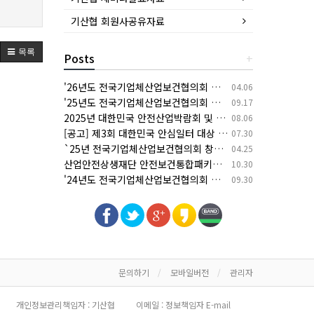
기산협 회원사공유자료
목록
Posts
+
'26년도 전국기업체산업보건협의회 춘계 세미나 개최 안내
04.06
'25년도 전국기업체산업보건협의회 추계 세미나 개최 안내
09.17
2025년 대한민국 안전산업박람회 및 한국건설/안전박람회 개최 안내
08.06
[공고] 제3회 대한민국 안심일터 대상 후보자 공모
07.30
`25년 전국기업체산업보건협의회 창립 30주년 기념 춘계 세미나 개최 안내
04.25
산업안전상생재단 안전보건통합패키지 지원사업 안내(상시모집)
10.30
'24년도 전국기업체산업보건협의회 추계 세미나 개최 안내
09.30
문의하기
모바일버전
관리자
개인정보관리책임자 : 기산협
이메일 :
정보책임자 E-mail